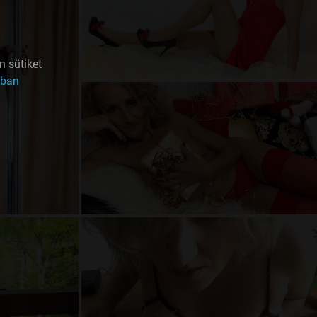
n sütiket
kban