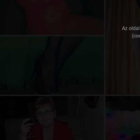
Az olda
(co