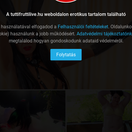
A tuttifruttilive.hu weboldalon erotikus tartalom található
l használatával elfogadod a
Felhasználói feltételeket
. Oldalunko
okie) használunk a jobb működésért.
Adatvédelmi tájékoztatón
megtalálod hogyan gondoskodunk adataid védelméről.
Folytatás